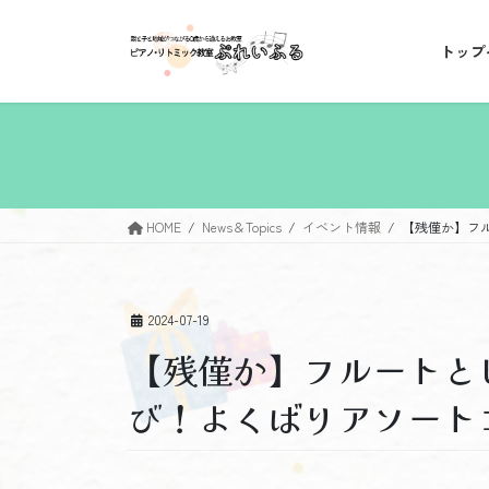
コ
ナ
ン
ビ
トップ
テ
ゲ
ン
ー
ツ
シ
へ
ョ
ス
ン
キ
に
ッ
移
HOME
News＆Topics
イベント情報
【残僅か】フル
プ
動
2024-07-19
【残僅か】フルートと
び！よくばりアソートコ