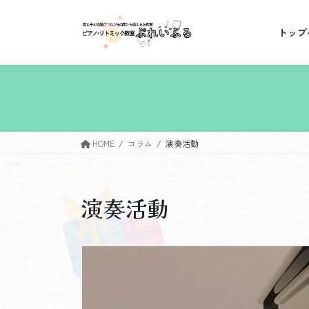
コ
ナ
ン
ビ
トップ
テ
ゲ
ン
ー
ツ
シ
へ
ョ
ス
ン
キ
に
ッ
移
HOME
コラム
演奏活動
プ
動
演奏活動