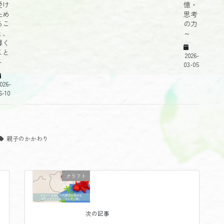
受け
憶・
止め
思考
るこ
の力
と、
～
導く
こと
2026-
～
03-05
026-
6-10
親子のかかわり
クラフト
次の記事