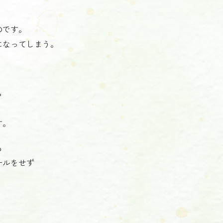
のです。
になってしまう。
ら
す。
も
ールをせず