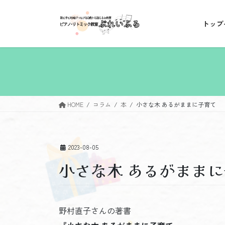
コ
ナ
ン
ビ
トップ
テ
ゲ
ン
ー
ツ
シ
へ
ョ
ス
ン
キ
に
ッ
移
HOME
コラム
本
小さな木 あるがままに子育て
プ
動
2023-08-05
小さな木 あるがまま
野村直子さんの著書