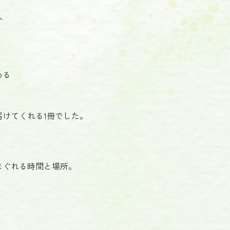
か
める
けてくれる1冊でした。
ほぐれる時間と場所。