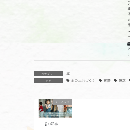
2
0
本
カテゴリー
心の土台づくり
書籍
理念
タグ
リトミック
前の記事