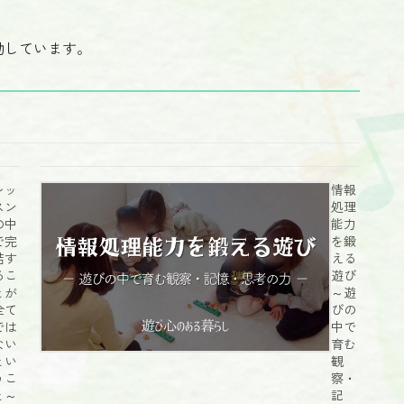
動しています。
レッ
情報
スン
処理
の中
能力
で完
を鍛
結す
える
るこ
遊び
とが
～遊
全て
びの
では
中で
ない
育む
とい
観
うこ
察・
と～
記